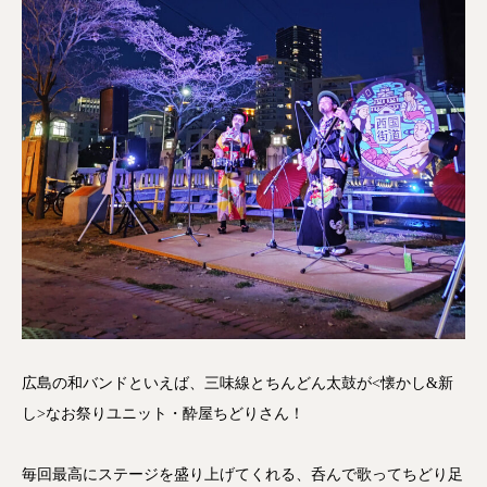
広島の和バンドといえば、三味線とちんどん太鼓が<懐かし&新
し>なお祭りユニット・酔屋ちどりさん！
毎回最高にステージを盛り上げてくれる、呑んで歌ってちどり足