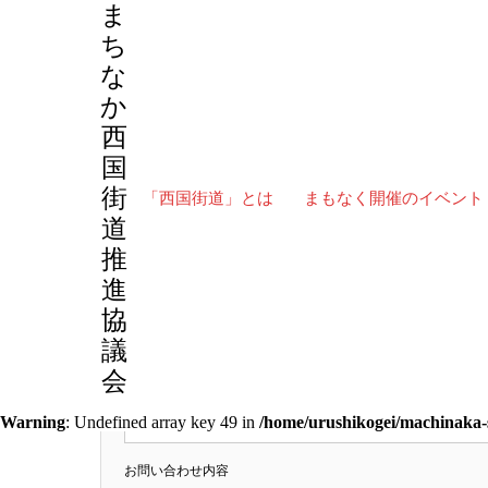
ま
ち
な
か
お問い合わせ
西
国
街
「西国街道」とは
まもなく開催のイベント
道
まちなか西国街道推進協議会、当協議会の運営するプロジェ
推
だきます。
進
協
氏名
議
会
メールアドレス
Warning
: Undefined array key 49 in
/home/urushikogei/machinaka-
お問い合わせ内容