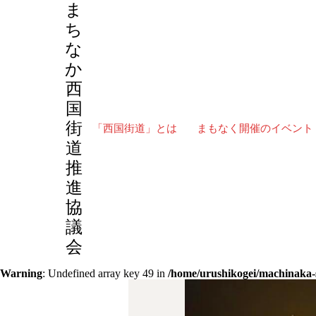
ま
ち
な
か
スケジュール
提灯（和小物）和風絵付け【体験
西
国
街
「西国街道」とは
まもなく開催のイベント
道
推
進
提灯（
協
議
会
Warning
: Undefined array key 49 in
/home/urushikogei/machinaka-