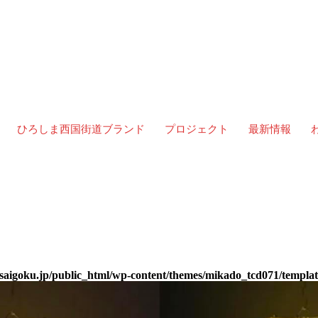
2026/3/15】
ひろしま西国街道ブランド
プロジェクト
最新情報
和小物）和風絵付け【体験2026/3
2026年3月15日
saigoku.jp/public_html/wp-content/themes/mikado_tcd071/templ