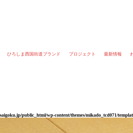
】
ひろしま西国街道ブランド
プロジェクト
最新情報
投扇興遊び【体験2026/3/15】
2026年3月15日
saigoku.jp/public_html/wp-content/themes/mikado_tcd071/templ