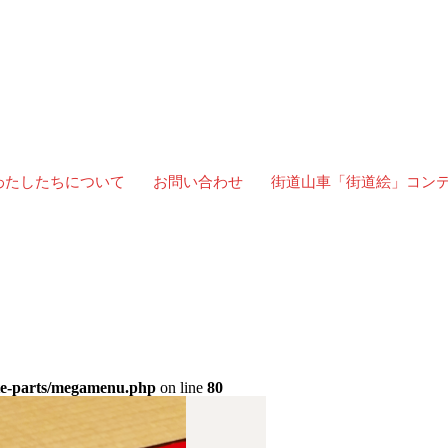
わたしたちについて
お問い合わせ
街道山車「街道絵」コン
ate-parts/megamenu.php
on line
80