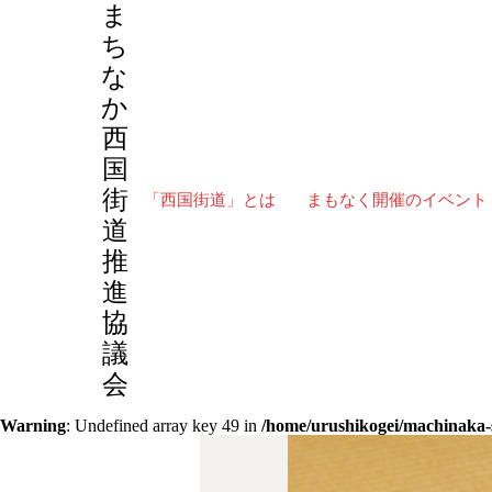
ま
ち
な
か
スケジュール
投扇興遊び【体験2026/3/15
西
国
街
「西国街道」とは
まもなく開催のイベント
道
推
進
協
議
会
Warning
: Undefined array key 49 in
/home/urushikogei/machinaka-